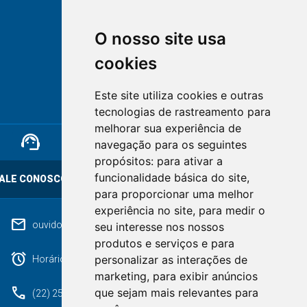
O nosso site usa
cookies
NOVA FRIBURGO
Este site utiliza cookies e outras
RIO DE JANEIRO
tecnologias de rastreamento para
melhorar sua experiência de
support_agent
mail
cloud_lock
navegação para os seguintes
propósitos:
para ativar a
funcionalidade básica do site
,
ALE CONOSCO
OUVIDORIA
LGPD
para proporcionar uma melhor
experiência no site
,
para medir o
mail
ouvidoriageral@pmnf.rj.gov.br
seu interesse nos nossos
produtos e serviços e para
alarm
personalizar as interações de
Horário de atendimento: Segunda a Sexta das 09h às 17h.
marketing
,
para exibir anúncios
phone
que sejam mais relevantes para
(22) 2525-9100