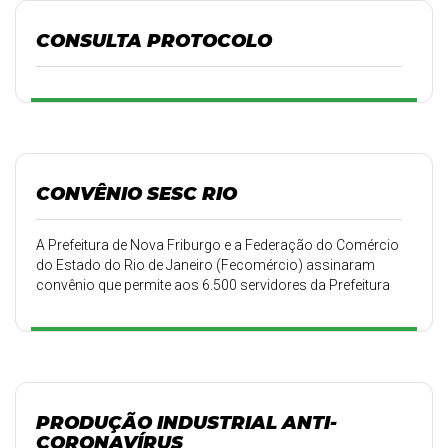
CONSULTA PROTOCOLO
CONVÊNIO SESC RIO
A Prefeitura de Nova Friburgo e a Federação do Comércio
do Estado do Rio de Janeiro (Fecomércio) assinaram
convênio que permite aos 6.500 servidores da Prefeitura
de Nova Friburgo usufruir dos serviços prestados pelo
Sesc em suas mais variadas atividades, como educação,
saúde, assistência e lazer, entre tantos outros.
PRODUÇÃO INDUSTRIAL ANTI-
CORONAVÍRUS