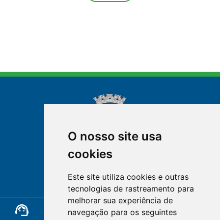
O nosso site usa
cookies
NOVA FRIBURGO
Este site utiliza cookies e outras
RIO DE JANEIRO
tecnologias de rastreamento para
melhorar sua experiência de
support_agent
mail
cloud_lock
navegação para os seguintes