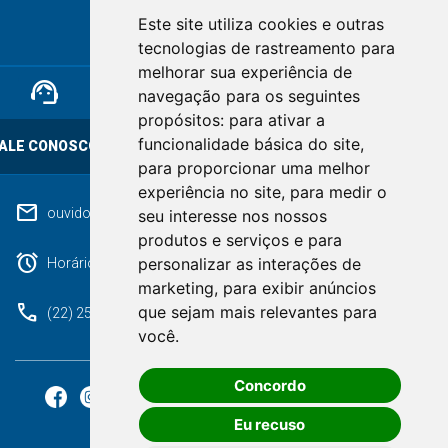
Este site utiliza cookies e outras
RIO DE JANEIRO
tecnologias de rastreamento para
melhorar sua experiência de
support_agent
mail
cloud_lock
navegação para os seguintes
propósitos:
para ativar a
funcionalidade básica do site
,
ALE CONOSCO
OUVIDORIA
LGPD
para proporcionar uma melhor
experiência no site
,
para medir o
mail
ouvidoriageral@pmnf.rj.gov.br
seu interesse nos nossos
produtos e serviços e para
alarm
personalizar as interações de
Horário de atendimento: Segunda a Sexta das 09h às 17h.
marketing
,
para exibir anúncios
phone
que sejam mais relevantes para
(22) 2525-9100
você
.
Concordo
Eu recuso