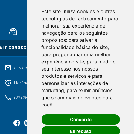
NOVA FRIBURGO
Este site utiliza cookies e outras
RIO DE JANEIRO
tecnologias de rastreamento para
melhorar sua experiência de
support_agent
mail
cloud_lock
navegação para os seguintes
propósitos:
para ativar a
funcionalidade básica do site
,
ALE CONOSCO
OUVIDORIA
LGPD
para proporcionar uma melhor
experiência no site
,
para medir o
mail
ouvidoriageral@pmnf.rj.gov.br
seu interesse nos nossos
produtos e serviços e para
alarm
personalizar as interações de
Horário de atendimento: Segunda a Sexta das 09h às 17h.
marketing
,
para exibir anúncios
phone
que sejam mais relevantes para
(22) 2525-9100
você
.
Concordo
Eu recuso