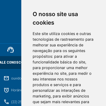
O nosso site usa
cookies
NOVA FRIBURGO
Este site utiliza cookies e outras
RIO DE JANEIRO
tecnologias de rastreamento para
melhorar sua experiência de
support_agent
mail
cloud_lock
navegação para os seguintes
propósitos:
para ativar a
funcionalidade básica do site
,
ALE CONOSCO
OUVIDORIA
LGPD
para proporcionar uma melhor
experiência no site
,
para medir o
mail
ouvidoriageral@pmnf.rj.gov.br
seu interesse nos nossos
produtos e serviços e para
alarm
personalizar as interações de
Horário de atendimento: Segunda a Sexta das 09h às 17h.
marketing
,
para exibir anúncios
phone
que sejam mais relevantes para
(22) 2525-9100