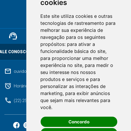
cookies
NOVA FRIBURGO
Este site utiliza cookies e outras
RIO DE JANEIRO
tecnologias de rastreamento para
melhorar sua experiência de
support_agent
mail
cloud_lock
navegação para os seguintes
propósitos:
para ativar a
funcionalidade básica do site
,
ALE CONOSCO
OUVIDORIA
LGPD
para proporcionar uma melhor
experiência no site
,
para medir o
mail
ouvidoriageral@pmnf.rj.gov.br
seu interesse nos nossos
produtos e serviços e para
alarm
personalizar as interações de
Horário de atendimento: Segunda a Sexta das 09h às 17h.
marketing
,
para exibir anúncios
phone
que sejam mais relevantes para
(22) 2525-9100
você
.
Concordo