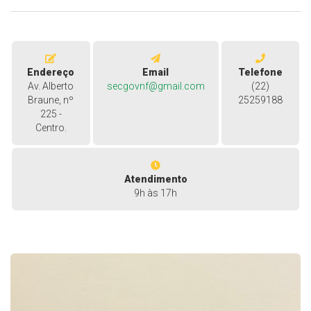
Endereço
Email
Telefone
Av. Alberto
secgovnf@gmail.com
(22)
Braune, nº
25259188
225 -
Centro.
Atendimento
9h às 17h