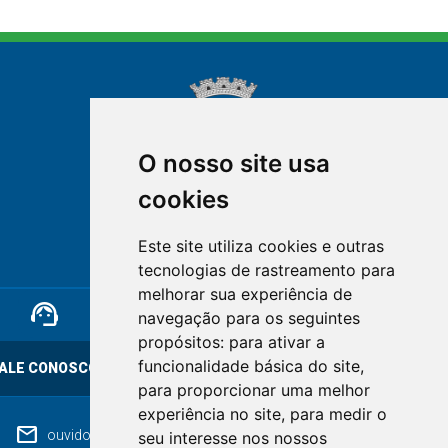
O nosso site usa
cookies
NOVA FRIBURGO
Este site utiliza cookies e outras
RIO DE JANEIRO
tecnologias de rastreamento para
melhorar sua experiência de
support_agent
mail
cloud_lock
navegação para os seguintes
propósitos:
para ativar a
funcionalidade básica do site
,
ALE CONOSCO
OUVIDORIA
LGPD
para proporcionar uma melhor
experiência no site
,
para medir o
mail
ouvidoriageral@pmnf.rj.gov.br
seu interesse nos nossos