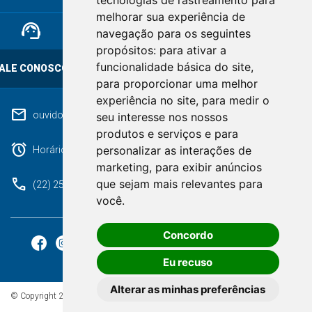
tecnologias de rastreamento para
melhorar sua experiência de
support_agent
mail
cloud_lock
navegação para os seguintes
propósitos:
para ativar a
funcionalidade básica do site
,
ALE CONOSCO
OUVIDORIA
LGPD
para proporcionar uma melhor
experiência no site
,
para medir o
mail
ouvidoriageral@pmnf.rj.gov.br
seu interesse nos nossos
produtos e serviços e para
alarm
personalizar as interações de
Horário de atendimento: Segunda a Sexta das 09h às 17h.
marketing
,
para exibir anúncios
phone
que sejam mais relevantes para
(22) 2525-9100
você
.
Concordo
Eu recuso
Alterar as minhas preferências
© Copyright 2026 - Todos os direitos reservados à Prefeitura de