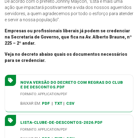
De acordo com o prefeito Johnny Maycon, “Esta é mais uma
ação que impactará positivamente a vida dos nossos aguerridos
servidores, a quem agradecemos por todo o esforço para atender
e servir a nossa população”.
Empresas ou profissionais liberais já podem se credenciar
na Secretaria de Governo, que fica na Av. Alberto Braune, nº
225 – 2º andar.
Veja no decreto abaixo quais os documentos necessários
para se credenciar.
NOVA VERSÃO DO DECRETO COM REGRAS DO CLUB
E DE DESCONTOS.PDF
FORMATO: APPLICATION/PDF
BAIXAR EM:
PDF
|
TXT
|
CSV
LISTA-CLUBE-DE-DESCONTOS-2026.PDF
FORMATO: APPLICATION/PDF