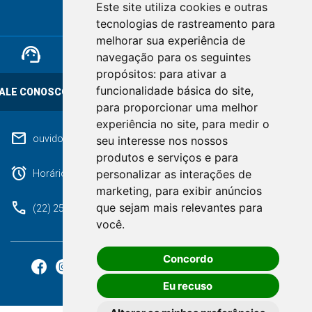
Este site utiliza cookies e outras
RIO DE JANEIRO
tecnologias de rastreamento para
melhorar sua experiência de
support_agent
mail
cloud_lock
navegação para os seguintes
propósitos:
para ativar a
funcionalidade básica do site
,
ALE CONOSCO
OUVIDORIA
LGPD
para proporcionar uma melhor
experiência no site
,
para medir o
mail
ouvidoriageral@pmnf.rj.gov.br
seu interesse nos nossos
produtos e serviços e para
alarm
personalizar as interações de
Horário de atendimento: Segunda a Sexta das 09h às 17h.
marketing
,
para exibir anúncios
phone
que sejam mais relevantes para
(22) 2525-9100
você
.
Concordo
Eu recuso