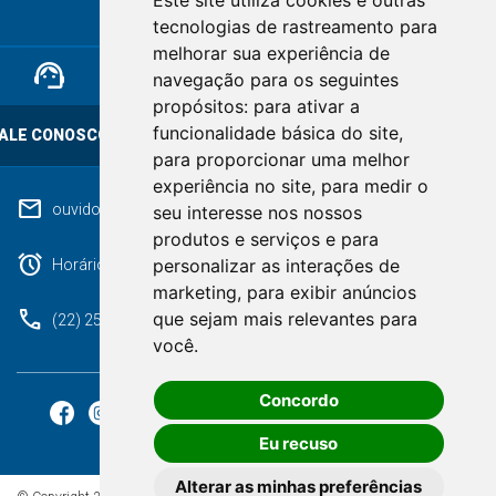
Este site utiliza cookies e outras
RIO DE JANEIRO
tecnologias de rastreamento para
melhorar sua experiência de
support_agent
mail
cloud_lock
navegação para os seguintes
propósitos:
para ativar a
funcionalidade básica do site
,
ALE CONOSCO
OUVIDORIA
LGPD
para proporcionar uma melhor
experiência no site
,
para medir o
mail
ouvidoriageral@pmnf.rj.gov.br
seu interesse nos nossos
produtos e serviços e para
alarm
personalizar as interações de
Horário de atendimento: Segunda a Sexta das 09h às 17h.
marketing
,
para exibir anúncios
phone
que sejam mais relevantes para
(22) 2525-9100
você
.
Concordo
Eu recuso
Alterar as minhas preferências