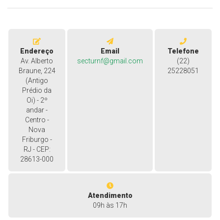
Endereço
Email
Telefone
Av. Alberto
secturnf@gmail.com
(22)
Braune, 224
25228051
(Antigo
Prédio da
Oi) - 2º
andar -
Centro -
Nova
Friburgo -
RJ - CEP:
28613-000
Atendimento
09h às 17h