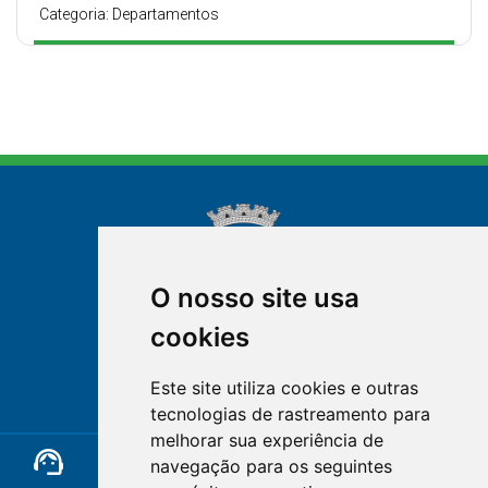
Categoria: Departamentos
O nosso site usa
cookies
NOVA FRIBURGO
Este site utiliza cookies e outras
RIO DE JANEIRO
tecnologias de rastreamento para
melhorar sua experiência de
support_agent
mail
cloud_lock
navegação para os seguintes