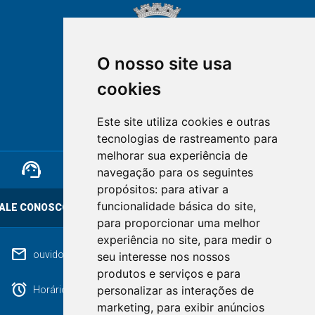
O nosso site usa
cookies
NOVA FRIBURGO
Este site utiliza cookies e outras
RIO DE JANEIRO
tecnologias de rastreamento para
melhorar sua experiência de
support_agent
mail
cloud_lock
navegação para os seguintes
propósitos:
para ativar a
funcionalidade básica do site
,
ALE CONOSCO
OUVIDORIA
LGPD
para proporcionar uma melhor
experiência no site
,
para medir o
mail
ouvidoriageral@pmnf.rj.gov.br
seu interesse nos nossos
produtos e serviços e para
alarm
personalizar as interações de
Horário de atendimento: Segunda a Sexta das 09h às 17h.
marketing
,
para exibir anúncios