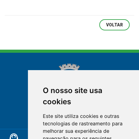
VOLTAR
O nosso site usa
cookies
NOVA FRIBURGO
Este site utiliza cookies e outras
RIO DE JANEIRO
tecnologias de rastreamento para
melhorar sua experiência de
support_agent
mail
cloud_lock
navegação para os seguintes