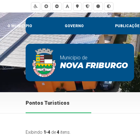
O MUNICÍPIO
GOVERNO
PUBLICAÇÕE
Município de
NOVA FRIBURGO
Pontos Turisticos
Exibindo
1-4
de
4
itens.