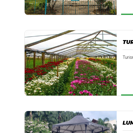
TU
Turis
LU