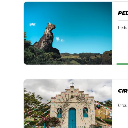
PE
Pedra
CI
Circu