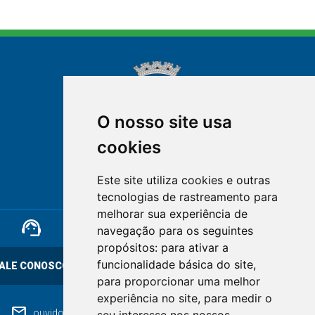
O nosso site usa
cookies
NOVA FRIBURGO
Este site utiliza cookies e outras
RIO DE JANEIRO
tecnologias de rastreamento para
melhorar sua experiência de
support_agent
mail
cloud_lock
navegação para os seguintes
propósitos:
para ativar a
funcionalidade básica do site
,
ALE CONOSCO
OUVIDORIA
LGPD
para proporcionar uma melhor
experiência no site
,
para medir o
mail
ouvidoriageral@pmnf.rj.gov.br