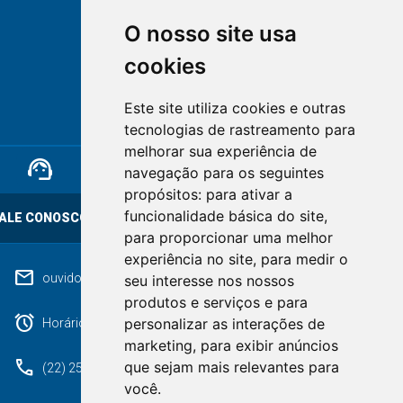
O nosso site usa
cookies
NOVA FRIBURGO
Este site utiliza cookies e outras
RIO DE JANEIRO
tecnologias de rastreamento para
melhorar sua experiência de
support_agent
mail
cloud_lock
navegação para os seguintes
propósitos:
para ativar a
funcionalidade básica do site
,
ALE CONOSCO
OUVIDORIA
LGPD
para proporcionar uma melhor
experiência no site
,
para medir o
mail
ouvidoriageral@pmnf.rj.gov.br
seu interesse nos nossos
produtos e serviços e para
alarm
personalizar as interações de
Horário de atendimento: Segunda a Sexta das 09h às 17h.
marketing
,
para exibir anúncios
phone
que sejam mais relevantes para
(22) 2525-9100
você
.