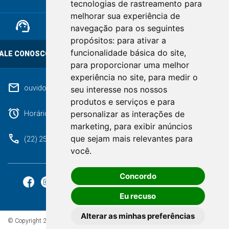
tecnologias de rastreamento para
melhorar sua experiência de
support_agent
mail
cloud_lock
navegação para os seguintes
propósitos:
para ativar a
funcionalidade básica do site
,
ALE CONOSCO
OUVIDORIA
LGPD
para proporcionar uma melhor
experiência no site
,
para medir o
mail
ouvidoriageral@pmnf.rj.gov.br
seu interesse nos nossos
produtos e serviços e para
alarm
personalizar as interações de
Horário de atendimento: Segunda a Sexta das 09h às 17h.
marketing
,
para exibir anúncios
phone
que sejam mais relevantes para
(22) 2525-9100
você
.
Concordo
Eu recuso
Alterar as minhas preferências
© Copyright 2026 - Todos os direitos reservados à Prefeitura de