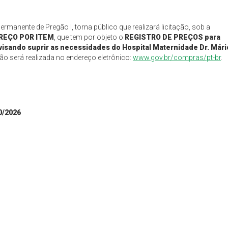
manente de Pregão I, torna público que realizará licitação, sob a
PREÇO
POR ITEM
, que tem por objeto o
REGISTRO DE PREÇOS para
visando suprir as necessidades do Hospital Maternidade Dr. Mári
ção será realizada no endereço eletrônico:
www.gov.br/compras/pt-br
.
0/2026