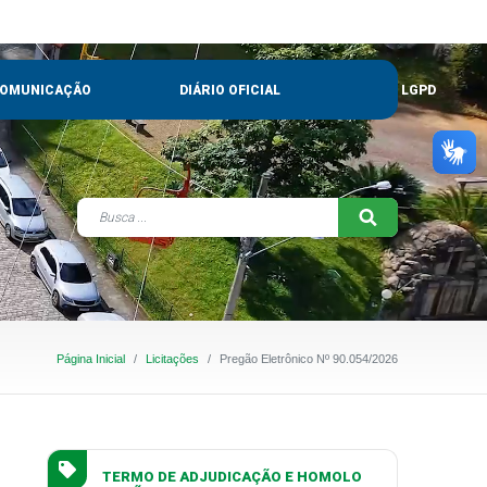
OMUNICAÇÃO
DIÁRIO OFICIAL
LGPD
Página Inicial
Licitações
Pregão Eletrônico Nº 90.054/2026
TERMO DE ADJUDICAÇÃO E HOMOLO