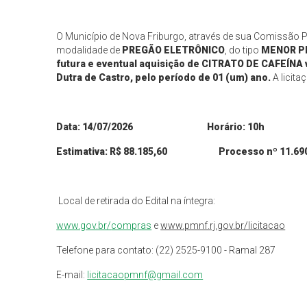
O Município de Nova Friburgo, através de sua Comissão Per
modalidade de
PREGÃO ELETRÔNICO
, do tipo
MENOR 
futura e eventual aquisição de CITRATO DE CAFEÍNA 
Dutra de Castro, pelo período de 01 (um) ano
.
A licita
Data:
14/07/2026
Horário: 10h
Estimativa: R$
88.185,60
Processo nº
11.69
Local de retirada do Edital na íntegra:
www.gov.br/
compras
e
www.pmnf.rj.gov.br/licitacao
Telefone para contato: (22) 2525-9100 - Ramal 287
E-mail:
licitacaopmnf@gmail.com