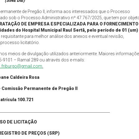
(SINE DIE)
Permanente de Pregão II, informa aos interessados que o Processo
ado sob o Processo Administrativo nº 47.767/2025, que tem por objet
ONTRATAÇÃO DE EMPRESA ESPECIALIZADA PARA O FORNECIMENTO
ades do Hospital Municipal Raul Sertã
,
pelo período de 01 (um)
requisitante para melhor análise dos anexos e eventual revisão,
 processo licitatório.
mos meios de divulgação utilizados anteriormente. Maiores informaçõ
5-9101 – Ramal 289 ou através dos e-mails:
o.friburgo@gmail.com
.
ane Caldeira Rosa
– Comissão Permanente de Pregão II
atrícula
100
.
721
___________________________________________________________
ISO DE LICITAÇÃO
REGISTRO DE PREÇOS (SRP)