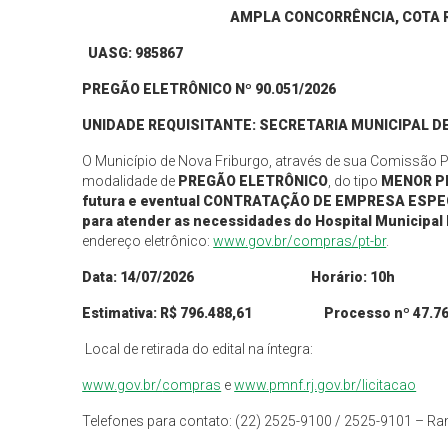
AMPLA CONCORRÊNCIA, COTA R
UASG: 985867
PREGÃO ELETRÔNICO Nº 90.
051
/202
6
UNIDADE REQUISITANTE: SECRETARIA MUNICIPAL D
O Município de Nova Friburgo, através de sua Comissão Per
modalidade de
PREGÃO ELETRÔNICO
, do tipo
MENOR P
futura e eventual CONTRATAÇÃO DE EMPRESA ESP
para atender as necessidades do Hospital Municipal 
endereço eletrônico:
www.gov.br/compras/pt-br
.
Data:
14
/
07
/2026 Horário: 10h
Estimativa: R$
796.488,61
Processo nº
47.7
Local de retirada do edital na íntegra:
www.gov.br/
compras
e
www.pmnf.rj.gov.br/licitacao
Telefones para contato: (22) 2525-9100 / 2525-9101 – R