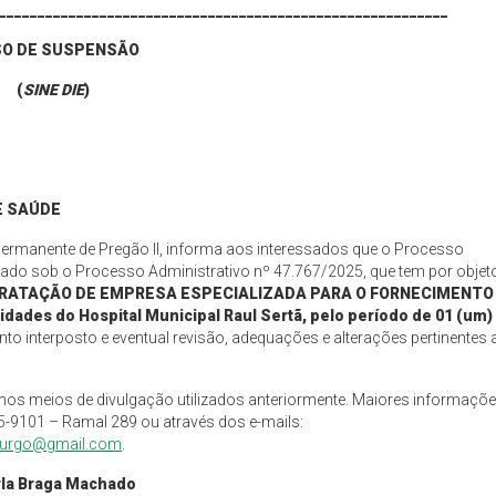
__________________________________________________________
SO DE SUSPENSÃO
(
SINE DIE
)
E
SAÚDE
Permanente de Pregão II, informa aos interessados que o Processo
ado sob o Processo Administrativo nº 47.767/2025, que tem por objet
ONTRATAÇÃO DE EMPRESA ESPECIALIZADA PARA O FORNECIMENTO
ades do Hospital Municipal Raul Sertã
,
pelo período de 01 (um)
to interposto e eventual revisão, adequações e alterações pertinentes 
mos meios de divulgação utilizados anteriormente. Maiores informaçõ
5-9101 – Ramal 289 ou através dos e-mails:
iburgo@gmail.com
.
rla Braga Machado