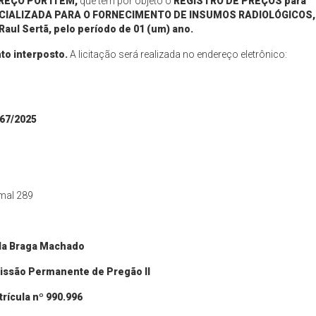
REÇO POR ITEM,
que tem por objeto o
REGISTRO DE PREÇOS para
ECIALIZADA PARA O FORNECIMENTO DE INSUMOS RADIOLÓGICOS,
Raul Sertã
,
pelo período de 01 (um) ano
.
to interposto.
A licitação será realizada no endereço eletrônico:
767
/
2025
amal 289
la Braga Machado
issão Permanente de Pregão II
rícula nº 990.996