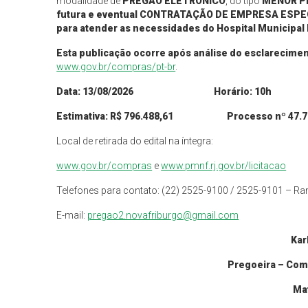
modalidade de
PREGÃO ELETRÔNICO
, do tipo
MENOR P
futura e eventual CONTRATAÇÃO DE EMPRESA ESP
para atender as necessidades do Hospital Municipal 
Esta publicação ocorre
após análise do esclarecimen
www.gov.br/compras/pt-br
.
Data:
13
/
08
/2026 Horário: 10h
Estimativa: R$
796.488,61
Processo nº
47.
Local de retirada do edital na íntegra:
www.gov.br/
compras
e
www.pmnf.rj.gov.br/licitacao
Telefones para contato: (22) 2525-9100 / 2525-9101 – R
E-mail:
pregao2.novafriburgo@gmail.com
Kar
Pregoeira – Com
Mat