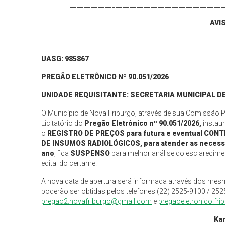
____________________________________________
AVI
UASG: 985867
PREGÃO ELETRÔNICO Nº 90.
051
/202
6
UNIDADE REQUISITANTE: SECRETARIA MUNICIPAL D
O Município de Nova Friburgo, através de sua Comissão 
Licitatório do
Pregão Eletrônico nº 90.
051
/202
6
,
instaur
o
REGISTRO DE PREÇOS para futura e eventual C
DE INSUMOS RADIOLÓGICOS, para atender as necessid
ano
, fica
SUSPENSO
para melhor análise do esclarecimen
edital do certame.
A nova data de abertura será informada através dos mes
poderão ser obtidas pelos telefones (22) 2525-9100 / 252
pregao2.novafriburgo@gmail.com
e
pregaoeletronico.fr
Ka