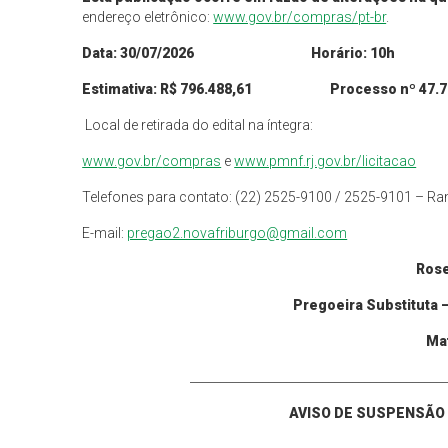
endereço eletrônico:
www.gov.br/compras/pt-br
.
Data:
30
/
07
/2026 Horário: 10h
Estimativa: R$
796.488,61
Processo nº
47.
Local de retirada do edital na íntegra:
www.gov.br/
compras
e
www.pmnf.rj.gov.br/licitacao
Telefones para contato: (22) 2525-9100 / 2525-9101 – R
E-mail:
pregao2.novafriburgo@gmail.com
Rose
Pregoeira
Substituta
Mat
___________________________________________
AVISO DE SUSPENSÃO 