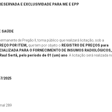
ESERVADA E EXCLUSIVIDADE PARA ME E EPP
E
SAÚDE
manente de Pregão II, torna público que realizará licitação, sob a
REÇO POR ITEM,
que tem por objeto o
REGISTRO DE PREÇOS para
ECIALIZADA PARA O FORNECIMENTO DE INSUMOS RADIOLÓGICOS,
Raul Sertã
,
pelo período de 01 (um) ano
.
A licitação será realizada n
67
/
2025
amal 289