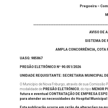
Pregoeira – Com
M
____________________________________________
AVISO DE
A
SISTEMA DE 
AMPLA CONCORRÊNCIA, COTA R
UASG: 985867
PREGÃO ELETRÔNICO Nº 90.
051
/202
6
UNIDADE REQUISITANTE: SECRETARIA MUNICIPAL D
O Município de Nova Friburgo, através de sua Comissão Per
modalidade de
PREGÃO ELETRÔNICO
, do tipo
MENOR P
futura e eventual CONTRATAÇÃO DE EMPRESA ESP
para atender as necessidades do Hospital Municipal 
Esta publicação ocorre em razão d
e alterações na qu