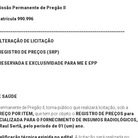
issão Permanente de Pregão II
atrícula 990.996
__________________________________________________________
LTERAÇÃO DE
LICITAÇÃO
REGISTRO DE PREÇOS (SRP)
ESERVADA E EXCLUSIVIDADE PARA ME E EPP
E
SAÚDE
manente de Pregão II, torna público que realizará licitação, sob a
REÇO POR ITEM,
que tem por objeto o
REGISTRO DE PREÇOS para
ECIALIZADA PARA O FORNECIMENTO DE INSUMOS RADIOLÓGICOS,
Raul Sertã
,
pelo período de 01 (um) ano
.
alificação técnica exigida no edital.
A licitação será realizada no