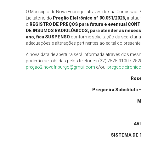
O Município de Nova Friburgo, através de sua Comissão 
Licitatório do
Pregão Eletrônico nº 90.
051
/202
6
,
instaur
o
REGISTRO DE PREÇOS para futura e eventual C
DE INSUMOS RADIOLÓGICOS, para atender as necessid
ano
,
fica SUSPENSO
conforme solicitação da secretaria 
adequações e alterações pertinentes ao edital do presente
A nova data de abertura será informada através dos mes
poderão ser obtidas pelos telefones (22) 2525-9100 / 252
pregao2.novafriburgo@gmail.com
e/ou
pregaoeletronic
Rose
Pregoeira
Substituta
M
___________________________________________
AV
SISTEMA DE 