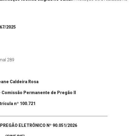
767
/
2025
amal 289
ane Caldeira Rosa
– Comissão Permanente de Pregão II
rícula nº
10
0.
721
___________________________________________________________
PREGÃO ELETRÔNICO Nº 90.
051
/202
6