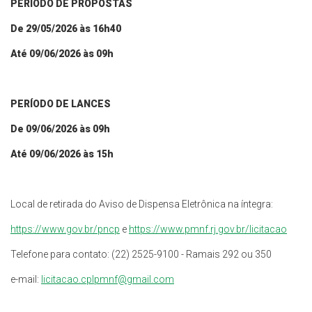
PERÍODO DE PROPOSTAS
De
29/05
/202
6
às
16
h
40
Até
09
/
06
/202
6
às 0
9
h
PERÍODO DE LANCES
De
09
/
06
/202
6
às 09h
Até
09
/
06
/202
6
às 15h
Local de retirada do Aviso de Dispensa Eletrônica na íntegra:
https://www.gov.br/pncp
e
https://www.pmnf.rj.gov.br/licitacao
Telefone para contato: (22) 2525-9100 - Ramais 292 ou 350
e-mail:
licitacao.cplpmnf@gmail.com