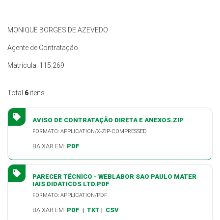
MONIQUE BORGES DE AZEVEDO
Agente de Contratação
Matrícula: 115.269
Total
6
itens.
AVISO DE CONTRATAÇÃO DIRETA E ANEXOS.ZIP
FORMATO: APPLICATION/X-ZIP-COMPRESSED
BAIXAR EM:
PDF
PARECER TÉCNICO - WEBLABOR SAO PAULO MATER
IAIS DIDATICOS LTD.PDF
FORMATO: APPLICATION/PDF
BAIXAR EM:
PDF
|
TXT
|
CSV