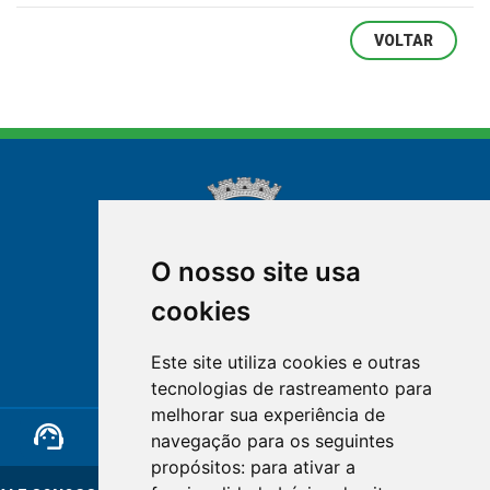
VOLTAR
O nosso site usa
cookies
NOVA FRIBURGO
Este site utiliza cookies e outras
RIO DE JANEIRO
tecnologias de rastreamento para
melhorar sua experiência de
support_agent
mail
cloud_lock
navegação para os seguintes
propósitos:
para ativar a