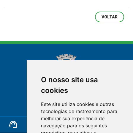
VOLTAR
O nosso site usa
cookies
NOVA FRIBURGO
Este site utiliza cookies e outras
RIO DE JANEIRO
tecnologias de rastreamento para
melhorar sua experiência de
support_agent
mail
cloud_lock
navegação para os seguintes
propósitos:
para ativar a