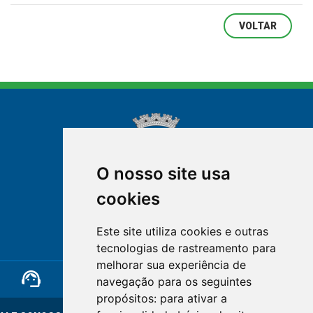
VOLTAR
O nosso site usa
cookies
NOVA FRIBURGO
Este site utiliza cookies e outras
RIO DE JANEIRO
tecnologias de rastreamento para
melhorar sua experiência de
support_agent
mail
cloud_lock
navegação para os seguintes
propósitos:
para ativar a